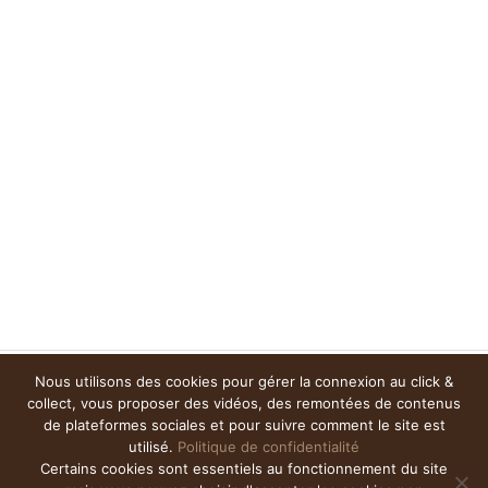
Nous utilisons des cookies pour gérer la connexion au click &
collect, vous proposer des vidéos, des remontées de contenus
de plateformes sociales et pour suivre comment le site est
utilisé.
Politique de confidentialité
Certains cookies sont essentiels au fonctionnement du site
Champs du Destin –
Contact
–
Presse
–
Mentions