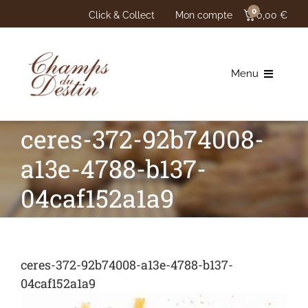
Passer
0
Click & Collect
Mon compte
0,00
€
au
contenu
Menu
Boulangerie
ceres-372-92b74008-
a13e-4788-b137-
Chocolaterie
04caf152a1a9
Philosophie
Points de vente
ceres-372-92b74008-a13e-4788-b137-
Actualités
04caf152a1a9