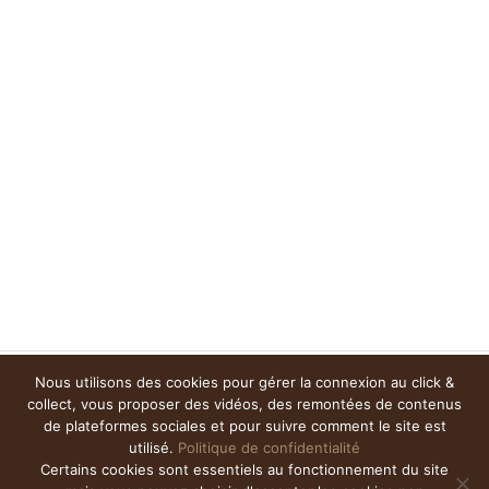
Nous utilisons des cookies pour gérer la connexion au click &
collect, vous proposer des vidéos, des remontées de contenus
de plateformes sociales et pour suivre comment le site est
utilisé.
Politique de confidentialité
Certains cookies sont essentiels au fonctionnement du site
Champs du Destin –
Contact
–
Presse
–
Mentions