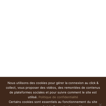
Nous utilisons des cookies pour gérer la connexion au click &
collect, vous proposer des vidéos, des remontées de contenus
de plateformes sociales et pour suivre comment le site est
utilisé.
Politique de confidentialité
Certains cookies sont essentiels au fonctionnement du site
Champs du Destin –
Contact
–
Presse
–
Mentions