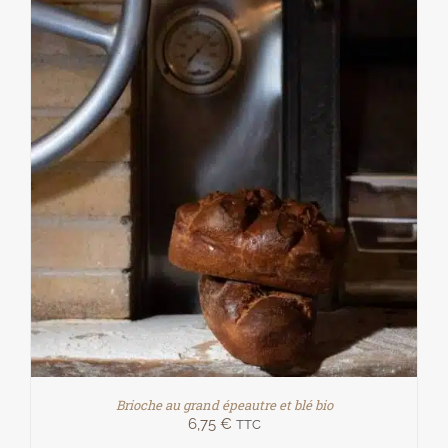
Brioche au grand épeautre et blé bio
6,75
€
TTC