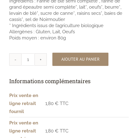
Ingrédients : Farine de blé semi complète*, farine de
grand épeautre semi complète*, lait*, oeufs*, beurre*,
levain de blé*, sucre de canne*, raisins secs*, baies de
cassis*, sel de Noirmoutier
* Ingrédients issus de l’agriculture biologique
Allergènes : Gluten, Lait, Oeufs
Poids moyen : environ 80g
AJOUTER AU PANIER
quantité
de
Escargot
Informations complémentaires
aux
raisins
et
Prix vente en
cassis
ligne retrait
1,80 € TTC
bio
fournil
Prix vente en
ligne retrait
1,80 € TTC