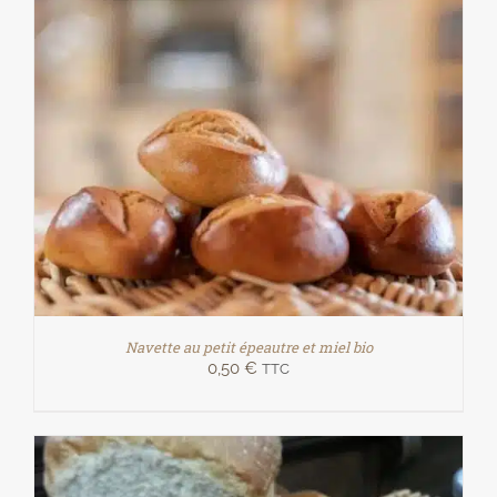
Navette au petit épeautre et miel bio
0,50
€
TTC