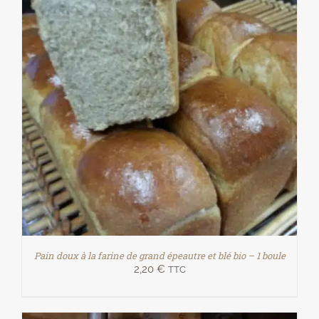
Pain doux à la farine de grand épeautre et blé bio – 1 boule
2,20
€
TTC